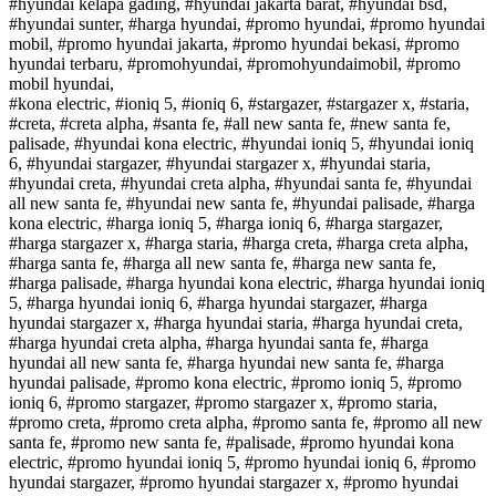
#hyundai kelapa gading, #hyundai jakarta barat, #hyundai bsd,
#hyundai sunter, #harga hyundai, #promo hyundai, #promo hyundai
mobil, #promo hyundai jakarta, #promo hyundai bekasi, #promo
hyundai terbaru, #promohyundai, #promohyundaimobil, #promo
mobil hyundai,
#kona electric, #ioniq 5, #ioniq 6, #stargazer, #stargazer x, #staria,
#creta, #creta alpha, #santa fe, #all new santa fe, #new santa fe,
palisade, #hyundai kona electric, #hyundai ioniq 5, #hyundai ioniq
6, #hyundai stargazer, #hyundai stargazer x, #hyundai staria,
#hyundai creta, #hyundai creta alpha, #hyundai santa fe, #hyundai
all new santa fe, #hyundai new santa fe, #hyundai palisade, #harga
kona electric, #harga ioniq 5, #harga ioniq 6, #harga stargazer,
#harga stargazer x, #harga staria, #harga creta, #harga creta alpha,
#harga santa fe, #harga all new santa fe, #harga new santa fe,
#harga palisade, #harga hyundai kona electric, #harga hyundai ioniq
5, #harga hyundai ioniq 6, #harga hyundai stargazer, #harga
hyundai stargazer x, #harga hyundai staria, #harga hyundai creta,
#harga hyundai creta alpha, #harga hyundai santa fe, #harga
hyundai all new santa fe, #harga hyundai new santa fe, #harga
hyundai palisade, #promo kona electric, #promo ioniq 5, #promo
ioniq 6, #promo stargazer, #promo stargazer x, #promo staria,
#promo creta, #promo creta alpha, #promo santa fe, #promo all new
santa fe, #promo new santa fe, #palisade, #promo hyundai kona
electric, #promo hyundai ioniq 5, #promo hyundai ioniq 6, #promo
hyundai stargazer, #promo hyundai stargazer x, #promo hyundai