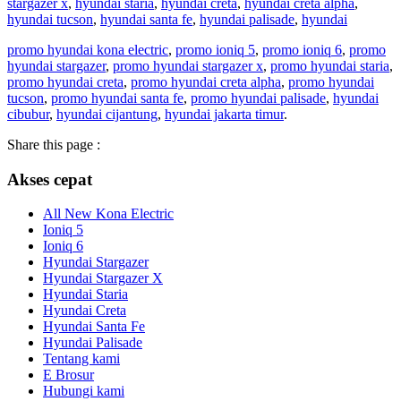
stargazer x
,
hyundai staria
,
hyundai creta
,
hyundai creta alpha
,
hyundai tucson
,
hyundai santa fe
,
hyundai palisade
,
hyundai
promo hyundai kona electric
,
promo ioniq 5
,
promo ioniq 6
,
promo
hyundai stargazer
,
promo hyundai stargazer x
,
promo hyundai staria
,
promo hyundai creta
,
promo hyundai creta alpha
,
promo hyundai
tucson
,
promo hyundai santa fe
,
promo hyundai palisade
,
hyundai
cibubur
,
hyundai cijantung
,
hyundai jakarta timur
.
Share this page :
Akses cepat
All New Kona Electric
Ioniq 5
Ioniq 6
Hyundai Stargazer
Hyundai Stargazer X
Hyundai Staria
Hyundai Creta
Hyundai Santa Fe
Hyundai Palisade
Tentang kami
E Brosur
Hubungi kami