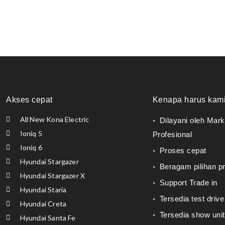
Akses cepat
Kenapa harus kam
All New Kona Electric
◦ Dilayani oleh Mark
Ioniq 5
Profesional
Ioniq 6
◦ Proses cepat
Hyundai Stargazer
◦ Beragam pilihan 
Hyundai Stargazer X
◦ Support Trade in
Hyundai Staria
◦ Tersedia test drive
Hyundai Creta
◦ Tersedia show unit
Hyundai Santa Fe