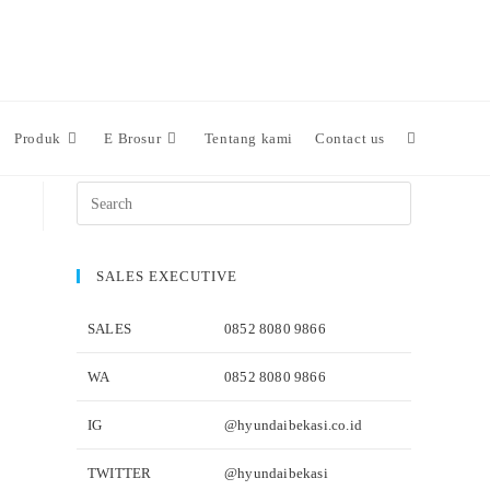
Produk
E Brosur
Tentang kami
Contact us
SALES EXECUTIVE
SALES
0852 8080 9866
WA
0852 8080 9866
IG
@hyundaibekasi.co.id
TWITTER
@hyundaibekasi