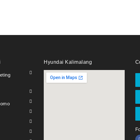
i
Hyundai Kalimalang
C
eting
promo
Fo