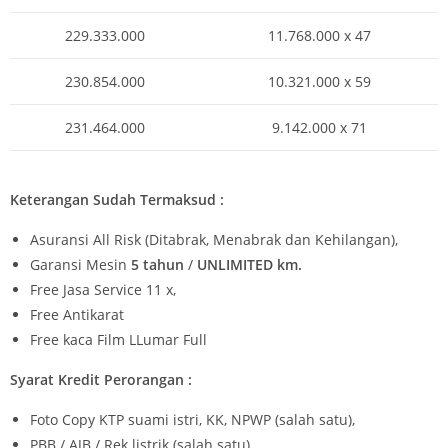
229.333.000
11.768.000 x 47
230.854.000
10.321.000 x 59
231.464.000
9.142.000 x 71
Keterangan Sudah Termaksud :
Asuransi All Risk (Ditabrak, Menabrak dan Kehilangan),
Garansi Mesin
5 tahun
/
UNLIMITED km.
Free Jasa Service 11 x,
Free Antikarat
Free kaca Film LLumar Full
Syarat Kredit Perorangan :
Foto Copy KTP suami istri, KK, NPWP (salah satu),
PBB / AJB / Rek listrik (salah satu),