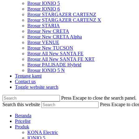
Brosur IONIQ 5
Brosur IONIQ 6
Brosur STARGAZER CARTENZ
Brosur STARGAZER CARTENZ X
Brosur STARIA
Brosur New CRETA
Brosur New CRETA Alpha
Brosur VENUE
Brosur New TUCSON
Brosur All New SANTA FE
Brosur All New SANTA FE XRT
Brosur PALISADE Hybrid
Brosur IONIQ 5 N
Tentang kami
Contact us
Toggle website search
Press Escape to close the search panel.
Search this website
Press Escape to clos
Beranda
Pricelist
Produk
KONA Electric
IONIQ 5