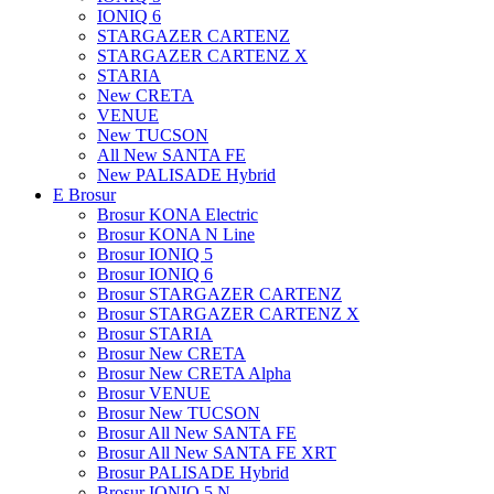
IONIQ 6
STARGAZER CARTENZ
STARGAZER CARTENZ X
STARIA
New CRETA
VENUE
New TUCSON
All New SANTA FE
New PALISADE Hybrid
E Brosur
Brosur KONA Electric
Brosur KONA N Line
Brosur IONIQ 5
Brosur IONIQ 6
Brosur STARGAZER CARTENZ
Brosur STARGAZER CARTENZ X
Brosur STARIA
Brosur New CRETA
Brosur New CRETA Alpha
Brosur VENUE
Brosur New TUCSON
Brosur All New SANTA FE
Brosur All New SANTA FE XRT
Brosur PALISADE Hybrid
Brosur IONIQ 5 N