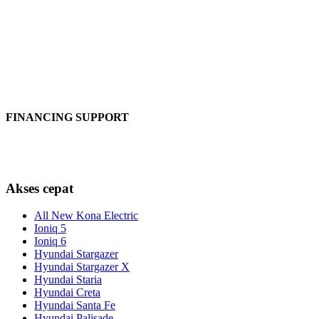
FINANCING SUPPORT
Akses cepat
All New Kona Electric
Ioniq 5
Ioniq 6
Hyundai Stargazer
Hyundai Stargazer X
Hyundai Staria
Hyundai Creta
Hyundai Santa Fe
Hyundai Palisade