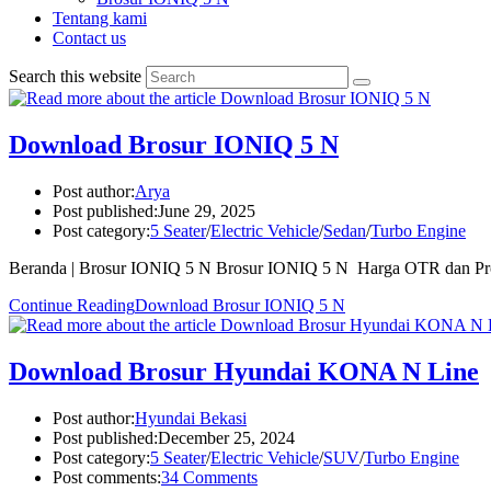
Tentang kami
Contact us
Search this website
Download Brosur IONIQ 5 N
Post author:
Arya
Post published:
June 29, 2025
Post category:
5 Seater
/
Electric Vehicle
/
Sedan
/
Turbo Engine
Beranda | Brosur IONIQ 5 N Brosur IONIQ 5 N Harga OTR dan P
Continue Reading
Download Brosur IONIQ 5 N
Download Brosur Hyundai KONA N Line
Post author:
Hyundai Bekasi
Post published:
December 25, 2024
Post category:
5 Seater
/
Electric Vehicle
/
SUV
/
Turbo Engine
Post comments:
34 Comments