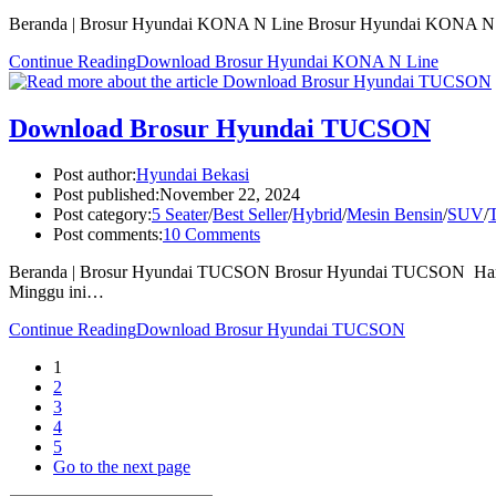
Beranda | Brosur Hyundai KONA N Line Brosur Hyundai KONA N
Continue Reading
Download Brosur Hyundai KONA N Line
Download Brosur Hyundai TUCSON
Post author:
Hyundai Bekasi
Post published:
November 22, 2024
Post category:
5 Seater
/
Best Seller
/
Hybrid
/
Mesin Bensin
/
SUV
/
Post comments:
10 Comments
Beranda | Brosur Hyundai TUCSON Brosur Hyundai TUCSON Har
Minggu ini…
Continue Reading
Download Brosur Hyundai TUCSON
1
2
3
4
5
Go to the next page